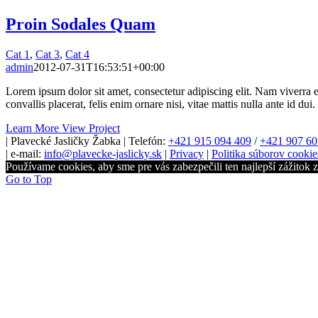
Proin Sodales Quam
Cat 1
,
Cat 3
,
Cat 4
admin
2012-07-31T16:53:51+00:00
Lorem ipsum dolor sit amet, consectetur adipiscing elit. Nam viverra e
convallis placerat, felis enim ornare nisi, vitae mattis nulla ante id du
Learn More
View Project
| Plavecké Jasličky Žabka | Telefón:
+421 915 094 409
/
+421 907 60
| e-mail:
info@plavecke-jaslicky.sk
|
Privacy
|
Politika súborov cookie
Používame cookies, aby sme pre vás zabezpečili ten najlepší zážitok 
Go to Top