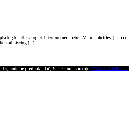
iscing in adipiscing et, interdum nec metus. Mauris ultricies, justo eu
lum adipiscing [...]
ánky, budeme predpokladať, že ste s ňou spokojní.
Súhlasím
Zistiť viac