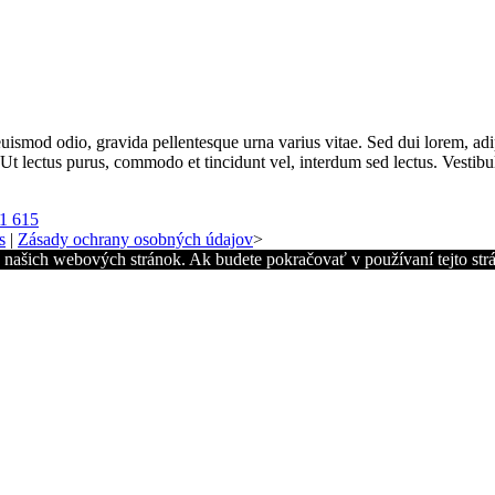
uismod odio, gravida pellentesque urna varius vitae. Sed dui lorem, adip
i. Ut lectus purus, commodo et tincidunt vel, interdum sed lectus. Vestibu
1 615
s
|
Zásady ochrany osobných údajov
>
z našich webových stránok. Ak budete pokračovať v používaní tejto str