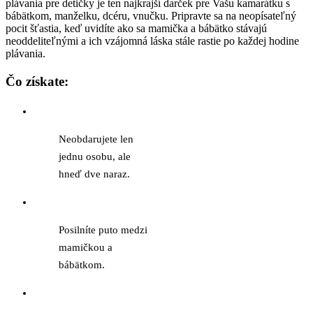
plávania pre detičky je ten najkrajší darček pre Vašu kamarátku s
bábätkom, manželku, dcéru, vnučku. Pripravte sa na neopísateľný
pocit šťastia, keď uvidíte ako sa mamička a bábätko stávajú
neoddeliteľnými a ich vzájomná láska stále rastie po každej hodine
plávania.
Čo získate:
Neobdarujete len
jednu osobu, ale
hneď dve naraz.
Posilníte puto medzi
mamičkou a
bábätkom.