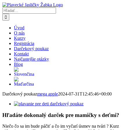
Skip
to
Hľadať:
content
Úvod
O nás
Kurzy
Registrácia
Darčekový poukaz
Kontakt
Najčastejšie otázky
Blog
Darčekový poukaz
mega apple
2024-07-31T12:45:46+00:00
Hľadáte dokonalý darček pre mamičky s deťmi?
Niečo čo sa im bude páčiť a čo im vyčarí úsmev na tvári ? Kurz